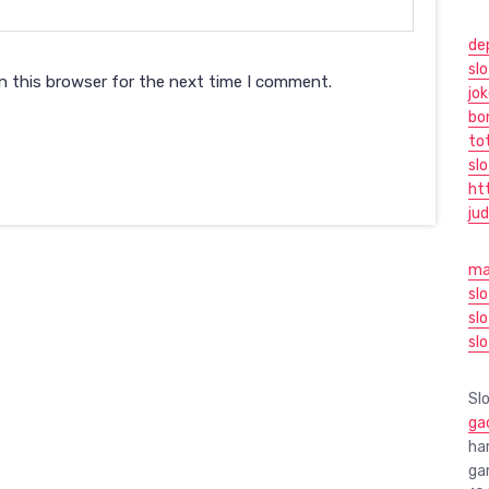
de
slo
n this browser for the next time I comment.
jo
bo
to
slo
ht
jud
ma
sl
sl
sl
Sl
ga
har
ga