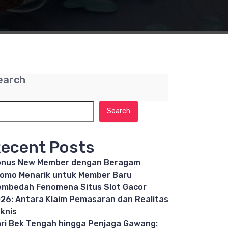
earch
Search
ecent Posts
onus New Member dengan Beragam
omo Menarik untuk Member Baru
mbedah Fenomena Situs Slot Gacor
26: Antara Klaim Pemasaran dan Realitas
knis
ri Bek Tengah hingga Penjaga Gawang: