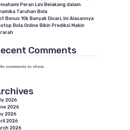
mahami Peran Lini Belakang dalam
namika Taruhan Bola
ot Bonus 10k Banyak Dicari, Ini Alasannya
otop Bola Online Bikin Prediksi Makin
rarah
ecent Comments
No comments to show.
rchives
ly 2026
ne 2026
y 2026
ril 2026
rch 2026