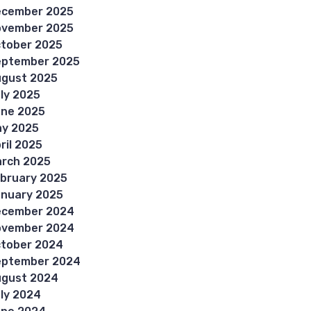
ecember 2025
ovember 2025
tober 2025
eptember 2025
gust 2025
ly 2025
ne 2025
y 2025
ril 2025
rch 2025
bruary 2025
nuary 2025
ecember 2024
ovember 2024
tober 2024
eptember 2024
gust 2024
ly 2024