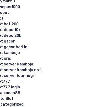
eymar88
ympus1000
obet
ot
ot bet 200
ot depo 10k
ot depo 20k
ot gacor
ot gacor hari ini
ot kamboja
ot qris
ot server kamboja
ot server kamboja no 1
ot server luar negri
ot777
ot777 login
paceman88
to Slot
categorized