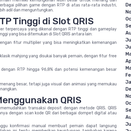
pemain memiliki kemungkinan lebih besar untuk menang dan
D
rbagai pilihan game dengan RTP di atas rata-rata industri,
ih adil dan menguntungkan.
N
TP Tinggi di Slot QRIS
Oc
S
r terpercaya yang dikenal dengan RTP tinggi dan gameplay
Au
ggi yang bisa ditemukan di Slot QRIS antara lain:
Ju
engan fitur multiplier yang bisa meningkatkan kemenangan
Ju
Ma
klasik mahjong yang disukai banyak pemain, dengan fitur free
Ap
Ma
 dengan RTP hingga 96,8% dan potensi kemenangan besar
Fe
Ja
enang besar, tetapi juga visual dan animasi yang memukau
D
enangkan.
N
 Menggunakan QRIS
Oc
ga memudahkan transaksi deposit dengan metode QRIS. QRIS
S
a dengan scan kode QR dari berbagai dompet digital atau
Au
Ju
nggu konfirmasi manual membuat pemain dapat langsung
dahan ini tentu memberikan keuntungan tambahan karena