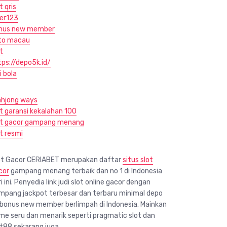
t qris
ker123
nus new member
to macau
t
tps://depo5k.id/
i bola
hjong ways
ot garansi kekalahan 100
ot gacor gampang menang
ot resmi
ot Gacor CERIABET merupakan daftar
situs slot
cor
gampang menang terbaik dan no 1 di Indonesia
i ini. Penyedia link judi slot online gacor dengan
mpang jackpot terbesar dan terbaru minimal depo
 bonus new member berlimpah di Indonesia. Mainkan
me seru dan menarik seperti pragmatic slot dan
ot88 sekarang juga.