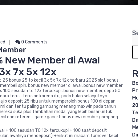
S
zed
0 Comments
 Member
 % New Member di Awal
3x 7x 5x 12x
R
 25 bonus 25 to kecil 3x 5x 7x 12x terbaru 2023 slot bonus,
B
at membeli spin, bonus new member di awal, bonus new member
Pr
us 100 sesudah to 12x tercukupi, bonus new member, depo 50
ara terus-terusan karena itu, pada bulan selanjutnya
Me
wajib deposit 25 ribu untuk memperoleh bonus 100 di depan.
20
esmi dan tentu paling gampang menang maxwin pada tahun
ereka suka plus tambahan modal yang lebih besar untuk
Te
cil dan referensi game gacor bonus new member gampang
Da
Me
wal + 100 sesudah TO 12x tercukupi + 100 saat deposit
Di
ulan awalnya mendeposit) Berikut ini macam turnover kecil