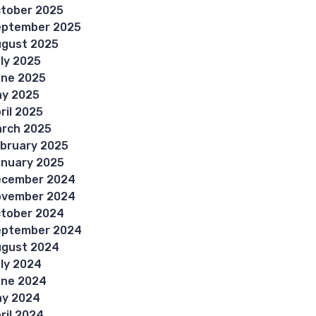
tober 2025
eptember 2025
gust 2025
ly 2025
ne 2025
y 2025
ril 2025
rch 2025
bruary 2025
nuary 2025
ecember 2024
ovember 2024
tober 2024
eptember 2024
gust 2024
ly 2024
ne 2024
y 2024
ril 2024