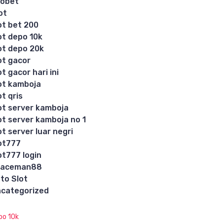
obet
ot
ot bet 200
ot depo 10k
ot depo 20k
ot gacor
ot gacor hari ini
ot kamboja
ot qris
ot server kamboja
ot server kamboja no 1
ot server luar negri
ot777
ot777 login
paceman88
to Slot
categorized
po 10k