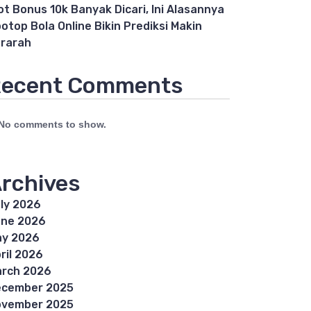
ot Bonus 10k Banyak Dicari, Ini Alasannya
otop Bola Online Bikin Prediksi Makin
rarah
ecent Comments
No comments to show.
rchives
ly 2026
ne 2026
y 2026
ril 2026
rch 2026
ecember 2025
ovember 2025