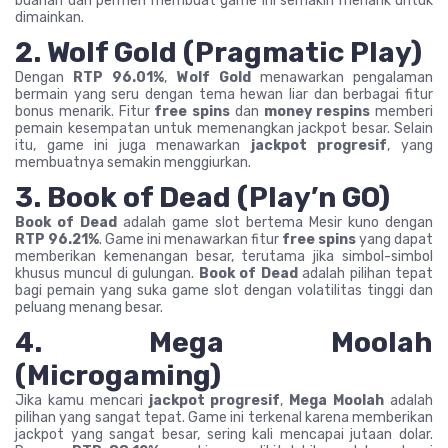
buahan dan permen membuat game ini semakin menarik untuk
dimainkan.
2. Wolf Gold (Pragmatic Play)
Dengan
RTP 96.01%
,
Wolf Gold
menawarkan pengalaman
bermain yang seru dengan tema hewan liar dan berbagai fitur
bonus menarik. Fitur
free spins
dan
money respins
memberi
pemain kesempatan untuk memenangkan jackpot besar. Selain
itu, game ini juga menawarkan
jackpot progresif
, yang
membuatnya semakin menggiurkan.
3. Book of Dead (Play’n GO)
Book of Dead
adalah game slot bertema Mesir kuno dengan
RTP 96.21%
. Game ini menawarkan fitur
free spins
yang dapat
memberikan kemenangan besar, terutama jika simbol-simbol
khusus muncul di gulungan.
Book of Dead
adalah pilihan tepat
bagi pemain yang suka game slot dengan volatilitas tinggi dan
peluang menang besar.
4. Mega Moolah
(Microgaming)
Jika kamu mencari
jackpot progresif
,
Mega Moolah
adalah
pilihan yang sangat tepat. Game ini terkenal karena memberikan
jackpot yang sangat besar, sering kali mencapai jutaan dolar.