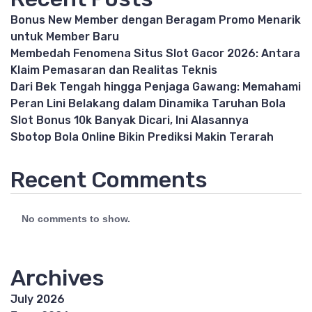
Bonus New Member dengan Beragam Promo Menarik
untuk Member Baru
Membedah Fenomena Situs Slot Gacor 2026: Antara
Klaim Pemasaran dan Realitas Teknis
Dari Bek Tengah hingga Penjaga Gawang: Memahami
Peran Lini Belakang dalam Dinamika Taruhan Bola
Slot Bonus 10k Banyak Dicari, Ini Alasannya
Sbotop Bola Online Bikin Prediksi Makin Terarah
Recent Comments
No comments to show.
Archives
July 2026