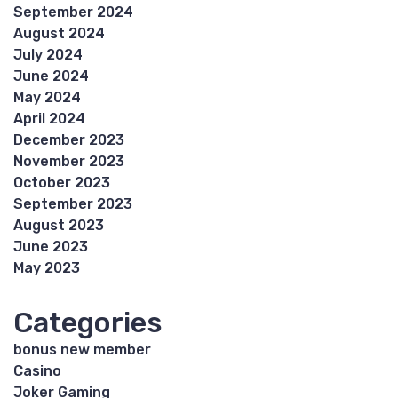
September 2024
August 2024
July 2024
June 2024
May 2024
April 2024
December 2023
November 2023
October 2023
September 2023
August 2023
June 2023
May 2023
Categories
bonus new member
Casino
Joker Gaming