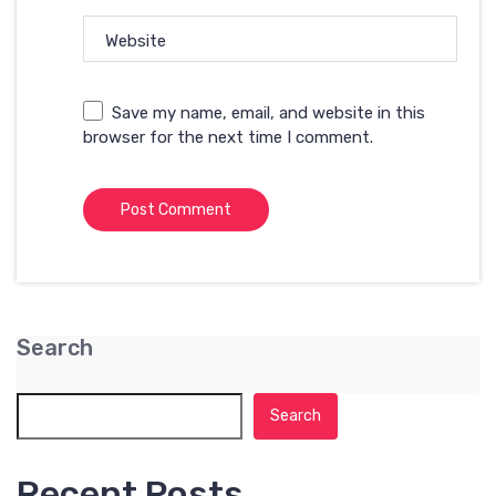
Website
Save my name, email, and website in this
browser for the next time I comment.
Search
Search
Recent Posts