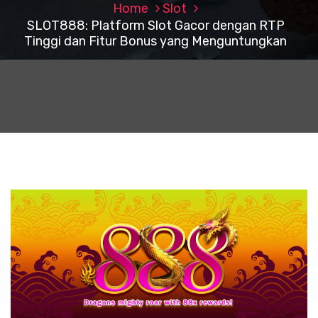
Home
Slot
SLOT888: Platform Slot Gacor dengan RTP
Tinggi dan Fitur Bonus yang Menguntungkan