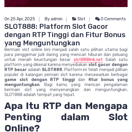
On 25 Apr, 2025
By admin
Slot
0 Comments
SLOT888: Platform Slot Gacor
dengan RTP Tinggi dan Fitur Bonus
yang Menguntungkan
Bermain slot online kini menjadi salah satu pilihan utama bagi
para penggemar judi daring yang mencari hiburan dan peluang
untuk meraih keuntungan besar.
slot888link.net
Salah satu
platform yang dikenal karena menyediakan
slot gacor dengan
RTP besar
adalah
SLOT888
. Platform ini telah menjadi pilihan
populer di kalangan pemain slot karena menawarkan berbagai
game slot dengan RTP tinggi
dan
fitur bonus yang
menguntungkan
. Bagi kamu yang mencari pengalaman
bermain slot yang menyenangkan dan menguntungkan,
SLOT888 adalah tempat yang tepat.
Apa Itu RTP dan Mengapa
Penting dalam Slot
Online?