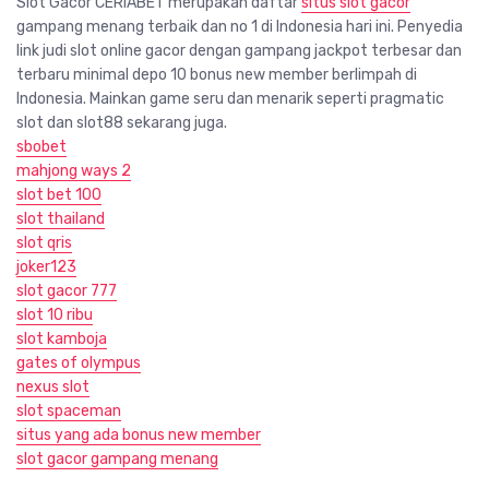
Slot Gacor CERIABET merupakan daftar
situs slot gacor
gampang menang terbaik dan no 1 di Indonesia hari ini. Penyedia
link judi slot online gacor dengan gampang jackpot terbesar dan
terbaru minimal depo 10 bonus new member berlimpah di
Indonesia. Mainkan game seru dan menarik seperti pragmatic
slot dan slot88 sekarang juga.
sbobet
mahjong ways 2
slot bet 100
slot thailand
slot qris
joker123
slot gacor 777
slot 10 ribu
slot kamboja
gates of olympus
nexus slot
slot spaceman
situs yang ada bonus new member
slot gacor gampang menang