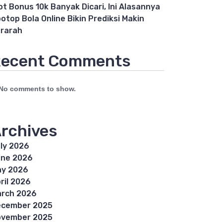
ot Bonus 10k Banyak Dicari, Ini Alasannya
otop Bola Online Bikin Prediksi Makin
rarah
ecent Comments
No comments to show.
rchives
ly 2026
ne 2026
y 2026
ril 2026
rch 2026
ecember 2025
ovember 2025