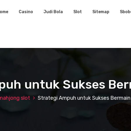
ome
Casino
Judi Bola
Slot
Sitemap
Sbob
puh untuk Sukses Ber
mahjong slot
Strategi Ampuh untuk Sukses Bermain