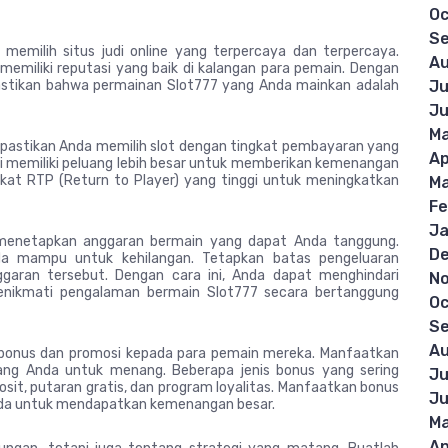
s
Oc
S
emilih situs judi online yang terpercaya dan terpercaya.
Au
n memiliki reputasi yang baik di kalangan para pemain. Dengan
astikan bahwa permainan Slot777 yang Anda mainkan adalah
Ju
Ju
Ma
 pastikan Anda memilih slot dengan tingkat pembayaran yang
Ap
gi memiliki peluang lebih besar untuk memberikan kemenangan
ngkat RTP (Return to Player) yang tinggi untuk meningkatkan
Ma
Fe
Ja
 menetapkan anggaran bermain yang dapat Anda tanggung.
D
nda mampu untuk kehilangan. Tetapkan batas pengeluaran
aran tersebut. Dengan cara ini, Anda dapat menghindari
N
menikmati pengalaman bermain Slot777 secara bertanggung
Oc
S
Au
 bonus dan promosi kepada para pemain mereka. Manfaatkan
ang Anda untuk menang. Beberapa jenis bonus yang sering
Ju
sit, putaran gratis, dan program loyalitas. Manfaatkan bonus
Ju
Anda untuk mendapatkan kemenangan besar.
Ma
Ap