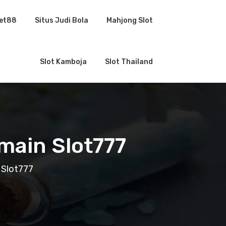
et88
Situs Judi Bola
Mahjong Slot
Slot Kamboja
Slot Thailand
main Slot777
 Slot777