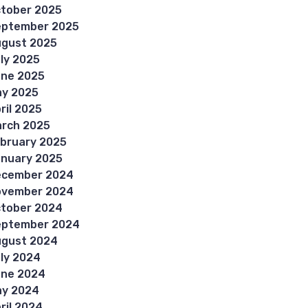
tober 2025
eptember 2025
gust 2025
ly 2025
ne 2025
y 2025
ril 2025
rch 2025
bruary 2025
nuary 2025
ecember 2024
ovember 2024
tober 2024
eptember 2024
gust 2024
ly 2024
ne 2024
y 2024
ril 2024