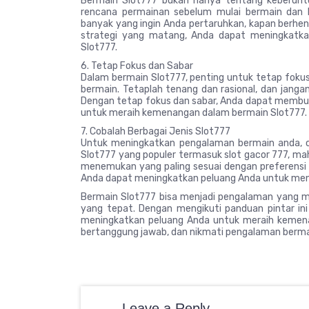
Bermain Slot777 bukan hanya tentang keberuntu
rencana permainan sebelum mulai bermain dan 
banyak yang ingin Anda pertaruhkan, kapan berhent
strategi yang matang, Anda dapat meningkatk
Slot777.
6. Tetap Fokus dan Sabar
Dalam bermain Slot777, penting untuk tetap fokus
bermain. Tetaplah tenang dan rasional, dan jang
Dengan tetap fokus dan sabar, Anda dapat membua
untuk meraih kemenangan dalam bermain Slot777.
7. Cobalah Berbagai Jenis Slot777
Untuk meningkatkan pengalaman bermain anda, cob
Slot777 yang populer termasuk slot gacor 777, mahj
menemukan yang paling sesuai dengan preferensi 
Anda dapat meningkatkan peluang Anda untuk me
Bermain Slot777 bisa menjadi pengalaman yang m
yang tepat. Dengan mengikuti panduan pintar i
meningkatkan peluang Anda untuk meraih kemenan
bertanggung jawab, dan nikmati pengalaman berma
Leave a Reply