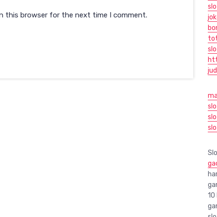
slo
n this browser for the next time I comment.
jo
bo
to
slo
ht
jud
ma
sl
sl
sl
Sl
ga
har
ga
10
ga
sl