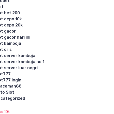
obet
ot
ot bet 200
ot depo 10k
ot depo 20k
ot gacor
ot gacor hari ini
ot kamboja
ot qris
ot server kamboja
ot server kamboja no 1
ot server luar negri
ot777
ot777 login
paceman88
to Slot
categorized
po 10k