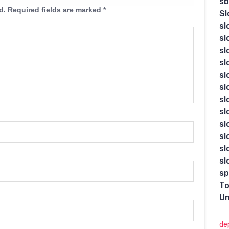
sb
d.
Required fields are marked
*
Sl
sl
sl
sl
sl
sl
sl
sl
sl
sl
sl
sl
sl
s
To
Un
de