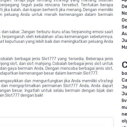
ngan, tetapi juga tentang strategi yang matang. Buatlah
berpegang teguh pada rencana tersebut. Tentukan berapa
D
i jika kalah, dan kapan berhenti jika menang. Dengan memiliki
N
an peluang Anda untuk meraih kemenangan dalam bermain
Oc
S
 dan sabar. Jangan terburu-buru atau terpancing emosi saat
Au
an terpengaruh oleh kekalahan atau kemenangan sebelumnya.
Ju
t keputusan yang lebih baik dan meningkatkan peluang Anda
Ma
alah berbagai jenis Slot777 yang tersedia. Beberapa jenis
C
ong slot, dan slot mahjong. Cobalah berbagai jenis slot untuk
dan gaya bermain Anda. Dengan mencoba berbagai jenis slot,
b
ndapatkan kemenangan besar dalam bermain Slot777.
Ca
engasyikkan dan menguntungkan jika Anda memiliki strategi
ni dan mengoptimalkan permainan Slot777 Anda, Anda dapat
Jo
gan besar. Ingatlah untuk selalu bermain dengan bijak dan
Ju
in Slot777 dengan baik!
li
ma
n
ol