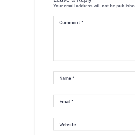
Your email address will not be publishe
Comment
*
Name
*
Email
*
Website