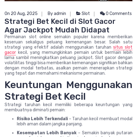
On 20 Aug, 2025
By admin
Slot
0 Comments
Strategi Bet Kecil di Slot Gacor
Agar Jackpot Mudah Didapat
Permainan slot online semakin populer karena memberikan
keseruan sekaligus peluang kemenangan besar. Salah satu
strategi yang efektif adalah menggunakan taruhan
situs slot
gacor
kecil, yang memungkinkan pemain untuk bermain lebih
lama sambil meningkatkan peluang jackpot. Slot gacor dengan
volatilitas tinggi bisa memberikan kemenangan signifikan bahkan
dengan modal terbatas, asalkan pemain menerapkan strategi
yang tepat dan memahami mekanisme permainan.
Keuntungan Menggunakan
Strategi Bet Kecil
Strategi taruhan kecil memiliki beberapa keuntungan yang
membuatnya diminati pemain:
Risiko Lebih Terkendali
– Taruhan kecil membuat modal
lebih aman dalam jangka panjang.
Kesempatan Lebih Banyak
– Semakin banyak putaran