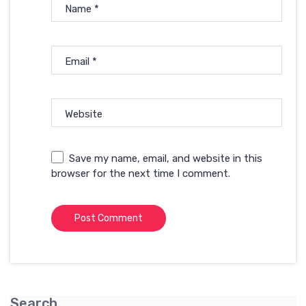
Name
*
Email
*
Website
Save my name, email, and website in this
browser for the next time I comment.
Search