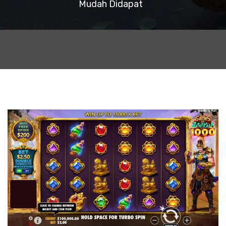
Mudah Didapat