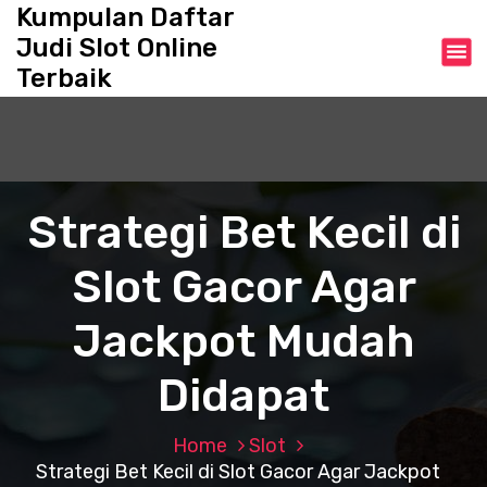
S
Kumpulan Daftar
k
Judi Slot Online
i
Terbaik
p
t
o
c
o
n
Strategi Bet Kecil di
t
e
Slot Gacor Agar
n
t
Jackpot Mudah
Didapat
Home
Slot
Strategi Bet Kecil di Slot Gacor Agar Jackpot