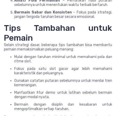
Amati Pola Permainan
– Perhatikan hasil putaran
sebelumnya untuk menentukan waktu terbaik bertaruh.
Bermain Sabar dan Konsisten
– Fokus pada strategi,
jangan tergoda taruhan besar secara emosional.
Tips Tambahan untuk
Pemain
Selain strategi dasar, beberapa tips tambahan bisa membantu
pemain memaksimalkan peluang menang:
Mulai dengan taruhan minimal untuk memahami pola dan
ritme slot.
Fokus pada satu slot gacor agar lebih memahami
karakteristik dan peluangnya.
Gunakan catatan putaran sebelumnya untuk menilai tren
kemenangan.
Manfaatkan fitur demo untuk latihan sebelum bermain
dengan modal nyata.
Bermain dengan disiplin dan kesabaran untuk
mengoptimalkan setiap taruhan.