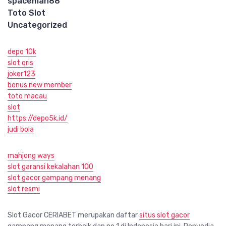
spaceman88
Toto Slot
Uncategorized
depo 10k
slot qris
joker123
bonus new member
toto macau
slot
https://depo5k.id/
judi bola
mahjong ways
slot garansi kekalahan 100
slot gacor gampang menang
slot resmi
Slot Gacor CERIABET merupakan daftar
situs slot gacor