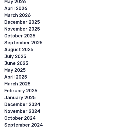
May 2026
April 2026
March 2026
December 2025
November 2025
October 2025
September 2025
August 2025
July 2025
June 2025
May 2025
April 2025
March 2025
February 2025
January 2025
December 2024
November 2024
October 2024
September 2024