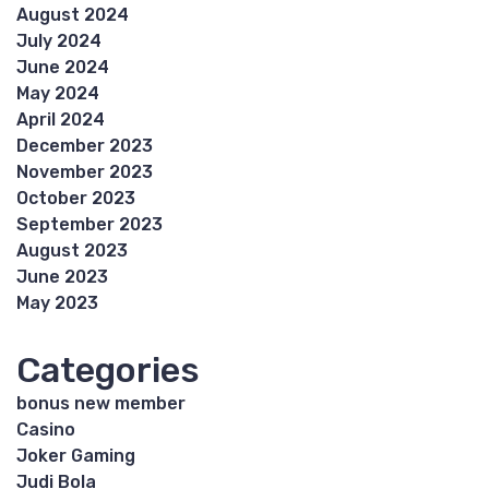
August 2024
July 2024
June 2024
May 2024
April 2024
December 2023
November 2023
October 2023
September 2023
August 2023
June 2023
May 2023
Categories
bonus new member
Casino
Joker Gaming
Judi Bola