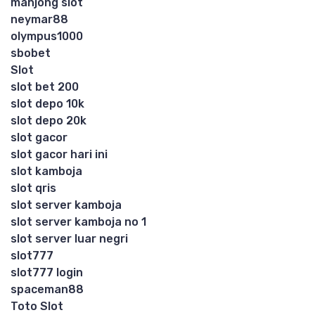
mahjong slot
neymar88
olympus1000
sbobet
Slot
slot bet 200
slot depo 10k
slot depo 20k
slot gacor
slot gacor hari ini
slot kamboja
slot qris
slot server kamboja
slot server kamboja no 1
slot server luar negri
slot777
slot777 login
spaceman88
Toto Slot