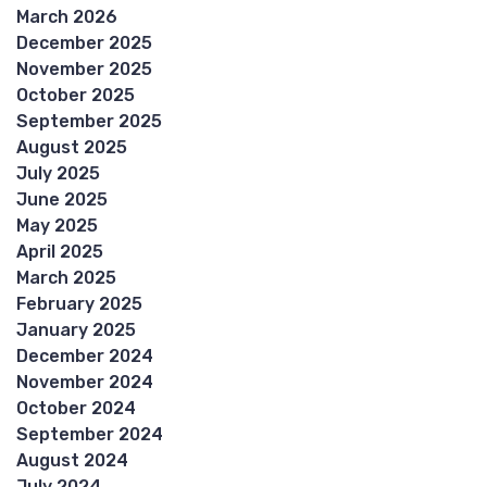
March 2026
December 2025
November 2025
October 2025
September 2025
August 2025
July 2025
June 2025
May 2025
April 2025
March 2025
February 2025
January 2025
December 2024
November 2024
October 2024
September 2024
August 2024
July 2024