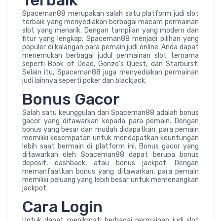
Spaceman88 merupakan salah satu platform judi slot
terbaik yang menyediakan berbagai macam permainan
slot yang menarik. Dengan tampilan yang modern dan
fitur yang lengkap, Spaceman88 menjadi pilihan yang
populer di kalangan para pemain judi online. Anda dapat
menemukan berbagai judul permainan slot ternama
seperti Book of Dead, Gonzo’s Quest, dan Starburst.
Selain itu, Spaceman88 juga menyediakan permainan
judi lainnya seperti poker dan blackjack
Bonus Gacor
Salah satu keunggulan dari Spaceman88 adalah bonus
gacor yang ditawarkan kepada para pemain. Dengan
bonus yang besar dan mudah didapatkan, para pemain
memiliki kesempatan untuk mendapatkan keuntungan
lebih saat bermain di platform ini. Bonus gacor yang
ditawarkan oleh Spaceman88 dapat berupa bonus
deposit, cashback, atau bonus jackpot. Dengan
memanfaatkan bonus yang ditawarkan, para pemain
memiliki peluang yang lebih besar untuk memenangkan
jackpot.
Cara Login
Untuk dapat menikmati berbagai permainan judi slot