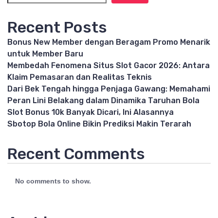
Recent Posts
Bonus New Member dengan Beragam Promo Menarik
untuk Member Baru
Membedah Fenomena Situs Slot Gacor 2026: Antara
Klaim Pemasaran dan Realitas Teknis
Dari Bek Tengah hingga Penjaga Gawang: Memahami
Peran Lini Belakang dalam Dinamika Taruhan Bola
Slot Bonus 10k Banyak Dicari, Ini Alasannya
Sbotop Bola Online Bikin Prediksi Makin Terarah
Recent Comments
No comments to show.