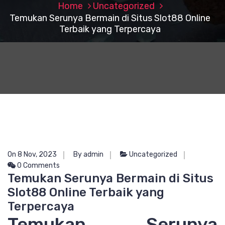
Home
Uncategorized
Temukan Serunya Bermain di Situs Slot88 Online
Terbaik yang Terpercaya
On 8 Nov, 2023
By admin
Uncategorized
0 Comments
Temukan Serunya Bermain di Situs
Slot88 Online Terbaik yang
Terpercaya
Temukan Serunya