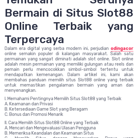
Bermain di Situs Slot88
Online Terbaik yang
Terpercaya
Dalam era digital yang serba modern ini, perjudian
odingacor
online semakin populer di kalangan masyarakat. Salah satu
permainan yang sangat diminati adalah slot online. Slot online
adalah mesin permainan yang memiliki gulungan atau reels dan
pemain perlu mencocokkan simbol-simbol tertentu untuk
mendapatkan kemenangan. Dalam artikel ini, kami akan
membahas panduan memilih situs Slot88 online yang terbaik
untuk memastikan pengalaman bermain yang aman dan
menyenangkan.
I. Memahami Pentingnya Memilih Situs Slot88 yang Terbaik
A. Keamanan dan Privasi
B. Ketersediaan Game Slot yang Beragam
C. Bonus dan Promosi Menarik
II. Cara Memilih Situs Slot88 Online yang Terbaik
A. Mencari dan Mengevaluasi Ulasan Pengguna
B. Memeriksa Keandalan dan Keamanan Situs