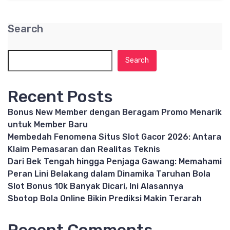
Search
Search
Recent Posts
Bonus New Member dengan Beragam Promo Menarik
untuk Member Baru
Membedah Fenomena Situs Slot Gacor 2026: Antara
Klaim Pemasaran dan Realitas Teknis
Dari Bek Tengah hingga Penjaga Gawang: Memahami
Peran Lini Belakang dalam Dinamika Taruhan Bola
Slot Bonus 10k Banyak Dicari, Ini Alasannya
Sbotop Bola Online Bikin Prediksi Makin Terarah