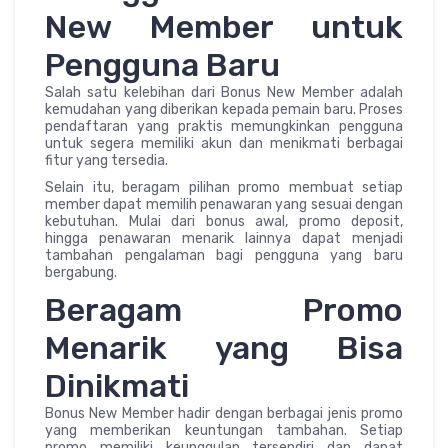
New Member untuk
Pengguna Baru
Salah satu kelebihan dari Bonus New Member adalah
kemudahan yang diberikan kepada pemain baru. Proses
pendaftaran yang praktis memungkinkan pengguna
untuk segera memiliki akun dan menikmati berbagai
fitur yang tersedia.
Selain itu, beragam pilihan promo membuat setiap
member dapat memilih penawaran yang sesuai dengan
kebutuhan. Mulai dari bonus awal, promo deposit,
hingga penawaran menarik lainnya dapat menjadi
tambahan pengalaman bagi pengguna yang baru
bergabung.
Beragam Promo
Menarik yang Bisa
Dinikmati
Bonus New Member hadir dengan berbagai jenis promo
yang memberikan keuntungan tambahan. Setiap
promo memiliki keunggulan tersendiri dan dapat