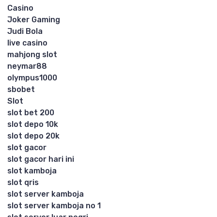
Casino
Joker Gaming
Judi Bola
live casino
mahjong slot
neymar88
olympus1000
sbobet
Slot
slot bet 200
slot depo 10k
slot depo 20k
slot gacor
slot gacor hari ini
slot kamboja
slot qris
slot server kamboja
slot server kamboja no 1