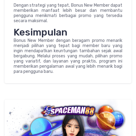
Dengan strategi yang tepat, Bonus New Member dapat
memberikan manfaat lebih besar dan membantu
pengguna menikmati berbagai promo yang tersedia
secara maksimal.
Kesimpulan
Bonus New Member dengan beragam promo menarik
menjadi pilihan yang tepat bagi member baru yang
ingin mendapatkan keuntungan tambahan sejak awal
bergabung. Melalui proses yang mudah, pilihan promo
yang variatif, dan layanan yang praktis, program ini
memberikan pengalaman awal yang lebih menarik bagi
para pengguna baru.