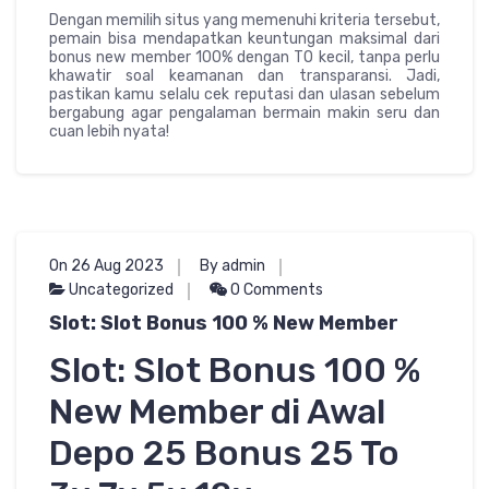
Dengan memilih situs yang memenuhi kriteria tersebut,
pemain bisa mendapatkan keuntungan maksimal dari
bonus new member 100% dengan TO kecil, tanpa perlu
khawatir soal keamanan dan transparansi. Jadi,
pastikan kamu selalu cek reputasi dan ulasan sebelum
bergabung agar pengalaman bermain makin seru dan
cuan lebih nyata!
On 26 Aug 2023
By admin
Uncategorized
0 Comments
Slot: Slot Bonus 100 % New Member
Slot: Slot Bonus 100 %
New Member di Awal
Depo 25 Bonus 25 To