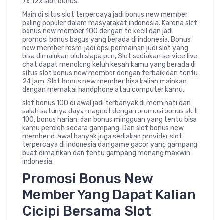
7x 12x slot bonus.
Main di situs slot terpercaya jadi bonus new member
paling populer dalam masyarakat indonesia. Karena slot
bonus new member 100 dengan to kecil dan jadi
promosi bonus bagus yang berada di indonesia. Bonus
new member resmi jadi opsi permainan judi slot yang
bisa dimainkan oleh siapa pun, Slot sediakan service live
chat dapat menolong keluh kesah kamu yang berada di
situs slot bonus new member dengan terbaik dan tentu
24 jam. Slot bonus new member bisa kalian mainkan
dengan memakai handphone atau computer kamu.
slot bonus 100 di awal jadi terbanyak di meminati dan
salah satunya daya magnet dengan promosi bonus slot
100, bonus harian, dan bonus mingguan yang tentu bisa
kamu peroleh secara gampang. Dan slot bonus new
member di awal banyak juga sediakan provider slot
terpercaya di indonesia dan game gacor yang gampang
buat dimainkan dan tentu gampang menang maxwin
indonesia.
Promosi Bonus New
Member Yang Dapat Kalian
Cicipi Bersama Slot