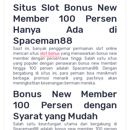
Situs Slot Bonus New
Member 100 Persen
Hanya Ada di
Spaceman88
Saat ini, banyak penggemar permainan slot online
mencari situs
slot bonus
yang menawarkan bonus new
member dengan persentase tinggi. Salah satu situs
yang populer dengan penawaran bonus new member
hingga 100 persen adalah Spaceman88. Dengan
bergabung di situs ini, para pemain bisa menikmati
berbagai promosi menarik yang pastinya akan
meningkatkan kesenangan bermain mereka.
Bonus New Member
100 Persen dengan
Syarat yang Mudah
Salah satu keuntungan utama dari bergabung di
Spaceman88 adalah bonus new member 100 persen