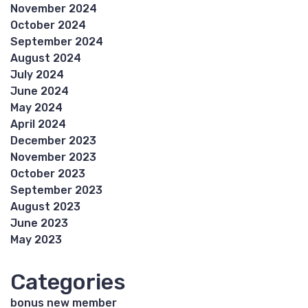
November 2024
October 2024
September 2024
August 2024
July 2024
June 2024
May 2024
April 2024
December 2023
November 2023
October 2023
September 2023
August 2023
June 2023
May 2023
Categories
bonus new member