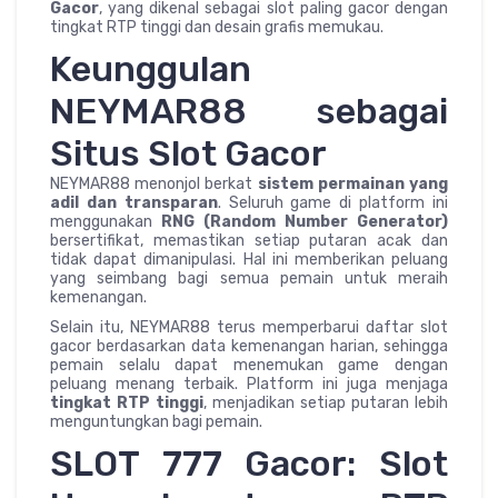
Gacor
, yang dikenal sebagai slot paling gacor dengan
tingkat RTP tinggi dan desain grafis memukau.
Keunggulan
NEYMAR88 sebagai
Situs Slot Gacor
NEYMAR88 menonjol berkat
sistem permainan yang
adil dan transparan
. Seluruh game di platform ini
menggunakan
RNG (Random Number Generator)
bersertifikat, memastikan setiap putaran acak dan
tidak dapat dimanipulasi. Hal ini memberikan peluang
yang seimbang bagi semua pemain untuk meraih
kemenangan.
Selain itu, NEYMAR88 terus memperbarui daftar slot
gacor berdasarkan data kemenangan harian, sehingga
pemain selalu dapat menemukan game dengan
peluang menang terbaik. Platform ini juga menjaga
tingkat RTP tinggi
, menjadikan setiap putaran lebih
menguntungkan bagi pemain.
SLOT 777 Gacor: Slot