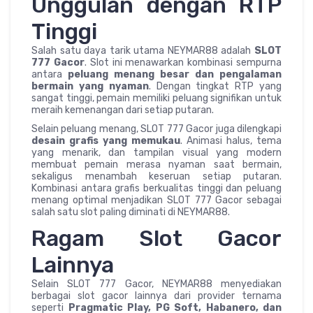
Unggulan dengan RTP
Tinggi
Salah satu daya tarik utama NEYMAR88 adalah
SLOT
777 Gacor
. Slot ini menawarkan kombinasi sempurna
antara
peluang menang besar dan pengalaman
bermain yang nyaman
. Dengan tingkat RTP yang
sangat tinggi, pemain memiliki peluang signifikan untuk
meraih kemenangan dari setiap putaran.
Selain peluang menang, SLOT 777 Gacor juga dilengkapi
desain grafis yang memukau
. Animasi halus, tema
yang menarik, dan tampilan visual yang modern
membuat pemain merasa nyaman saat bermain,
sekaligus menambah keseruan setiap putaran.
Kombinasi antara grafis berkualitas tinggi dan peluang
menang optimal menjadikan SLOT 777 Gacor sebagai
salah satu slot paling diminati di NEYMAR88.
Ragam Slot Gacor
Lainnya
Selain SLOT 777 Gacor, NEYMAR88 menyediakan
berbagai slot gacor lainnya dari provider ternama
seperti
Pragmatic Play, PG Soft, Habanero, dan