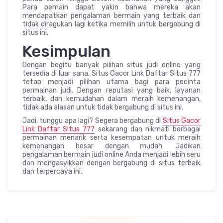
Para pemain dapat yakin bahwa mereka akan
mendapatkan pengalaman bermain yang terbaik dan
tidak diragukan lagi ketika memilih untuk bergabung di
situs ini.
Kesimpulan
Dengan begitu banyak pilihan situs judi online yang
tersedia di luar sana, Situs Gacor Link Daftar Situs 777
tetap menjadi pilihan utama bagi para pecinta
permainan judi. Dengan reputasi yang baik, layanan
terbaik, dan kemudahan dalam meraih kemenangan,
tidak ada alasan untuk tidak bergabung di situs ini.
Jadi, tunggu apa lagi? Segera bergabung di
Situs Gacor
Link Daftar Situs 777
sekarang dan nikmati berbagai
permainan menarik serta kesempatan untuk meraih
kemenangan besar dengan mudah. Jadikan
pengalaman bermain judi online Anda menjadi lebih seru
dan mengasyikkan dengan bergabung di situs terbaik
dan terpercaya ini.