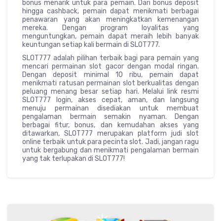
bonus menarik untuk para pemain. Dari bonus deposit
hingga cashback, pemain dapat menikmati berbagai
penawaran yang akan meningkatkan kemenangan
mereka. Dengan program loyalitas yang
menguntungkan, pemain dapat meraih lebih banyak
keuntungan setiap kali bermain di SLOT777.
SLOT777 adalah pilihan terbaik bagi para pemain yang
mencari permainan slot gacor dengan modal ringan.
Dengan deposit minimal 10 ribu, pemain dapat
menikmati ratusan permainan slot berkualitas dengan
peluang menang besar setiap hari. Melalui link resmi
SLOT777 login, akses cepat, aman, dan langsung
menuju permainan disediakan untuk membuat
pengalaman bermain semakin nyaman. Dengan
berbagai fitur, bonus, dan kemudahan akses yang
ditawarkan, SLOT777 merupakan platform judi slot
online terbaik untuk para pecinta slot. Jadi, jangan ragu
untuk bergabung dan menikmati pengalaman bermain
yang tak terlupakan di SLOT777!