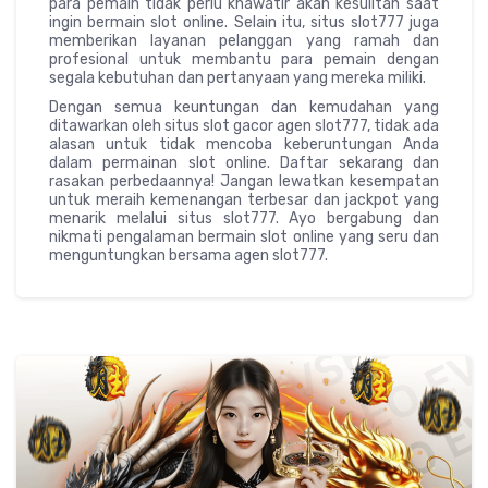
para pemain tidak perlu khawatir akan kesulitan saat
ingin bermain slot online. Selain itu, situs slot777 juga
memberikan layanan pelanggan yang ramah dan
profesional untuk membantu para pemain dengan
segala kebutuhan dan pertanyaan yang mereka miliki.
Dengan semua keuntungan dan kemudahan yang
ditawarkan oleh situs slot gacor agen slot777, tidak ada
alasan untuk tidak mencoba keberuntungan Anda
dalam permainan slot online. Daftar sekarang dan
rasakan perbedaannya! Jangan lewatkan kesempatan
untuk meraih kemenangan terbesar dan jackpot yang
menarik melalui situs slot777. Ayo bergabung dan
nikmati pengalaman bermain slot online yang seru dan
menguntungkan bersama agen slot777.