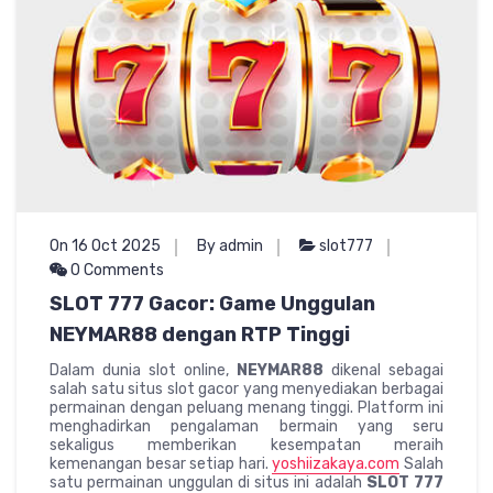
On 16 Oct 2025
By admin
slot777
0 Comments
SLOT 777 Gacor: Game Unggulan
NEYMAR88 dengan RTP Tinggi
Dalam dunia slot online,
NEYMAR88
dikenal sebagai
salah satu situs slot gacor yang menyediakan berbagai
permainan dengan peluang menang tinggi. Platform ini
menghadirkan pengalaman bermain yang seru
sekaligus memberikan kesempatan meraih
kemenangan besar setiap hari.
yoshiizakaya.com
Salah
satu permainan unggulan di situs ini adalah
SLOT 777