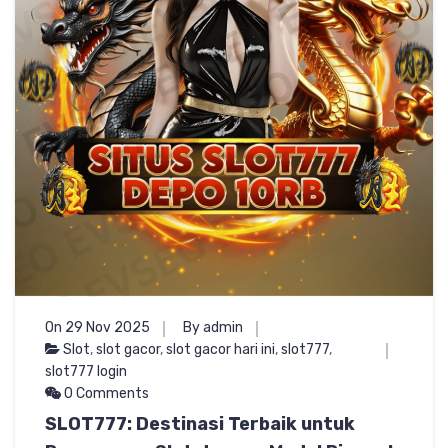
On 29 Nov 2025
By admin
Slot
,
slot gacor
,
slot gacor hari ini
,
slot777
,
slot777 login
0 Comments
SLOT777: Destinasi Terbaik untuk