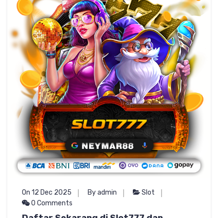
On 12 Dec 2025
By admin
Slot
0 Comments
Daftar Sekarang di Slot777 dan