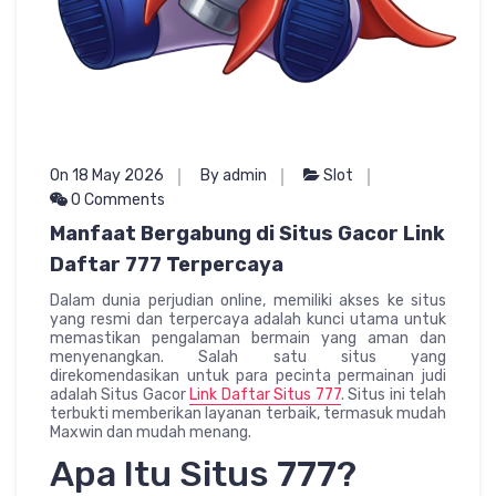
On 18 May 2026
By admin
Slot
0 Comments
Manfaat Bergabung di Situs Gacor Link
Daftar 777 Terpercaya
Dalam dunia perjudian online, memiliki akses ke situs
yang resmi dan terpercaya adalah kunci utama untuk
memastikan pengalaman bermain yang aman dan
menyenangkan. Salah satu situs yang
direkomendasikan untuk para pecinta permainan judi
adalah Situs Gacor
Link Daftar Situs 777
. Situs ini telah
terbukti memberikan layanan terbaik, termasuk mudah
Maxwin dan mudah menang.
Apa Itu Situs 777?