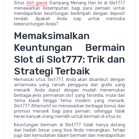
Situs
slot gacor
Gampang Menang Hari Ini di Slot777
menawarkan kesempatan bagi para pemain untuk
mendapatkan keuntungan berlimpah dengan deposit
rendah. Apakah Anda siap untuk mencoba
keberuntungan Anda?
Memaksimalkan
Keuntungan Bermain
Slot di Slot777: Trik dan
Strategi Terbaik
Memasuki situs Slot777, Anda akan disambut dengan
antarmuka yang ramah pengguna dan grafis yang
menarik. Anda dapat dengan mudah menemukan
berbagai jenis permainan slot yang tersedia, mulai dari
tema klasik hingga tema modern yang menarik.
Slot777 Alternatif ini menawarkan berbagai bonus dan
promosi menarik bagi para pemain, sehingga tidak
heran banyak orang memilih untuk bermain di situs ini.
Keuntungan bermain di Slot777 tidak hanya datang
dari hadiah besar yang bisa Anda menangkan, tetapi
juga dari kemudahan dalam bermain dan mendapatkan