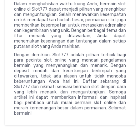
Dalam menghabiskan waktu luang Anda, bermain slot
online di Slot777 dapat menjadi pilihan yang menghibur
dan menguntungkan. Selain menawarkan kesempatan
untuk mendapatkan hadiah besar, permainan slot juga
memberikan kesempatan untuk merasakan adrenaline
dan kegembiraan yang unik. Dengan berbagai tema dan
fitur menarik yang ditawarkan, Anda dapat
menemukan kesenangan dan tantangan dalam setiap
putaran slot yang Anda mainkan.
Dengan demikian, Slot777 adalah pilihan terbaik bagi
para pecinta slot online yang mencari pengalaman
bermain yang menyenangkan dan menarik. Dengan
deposit rendah dan keuntungan berlimpah yang
ditawarkan, tidak ada alasan untuk tidak mencoba
keberuntungan Anda hari ini. Daftar sekarang di
Slot777 dan nikmati sensasi bermain slot dengan cara
yang lebih menarik dan menguntungkan. Semoga
artikel ini dapat memberikan informasi dan inspirasi
bagi pembaca untuk mulai bermain slot online dan
meraih kemenangan besar dalam permainan. Selamat
bermain!