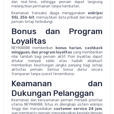
dan real-time, sehingga pemain dapat langsung
melanjutkan permainan tanpa hambatan.
Keamanan transaksi dijaga menggunakan
enkripsi
SSL 256-bit
, memastikan data pribadi dan keuangan
pemain tetap terlindungi.
Bonus dan Program
Loyalitas
NEYMAR88 memberikan
bonus harian, cashback
mingguan, dan program loyalitas
yang memberikan
nilai tambah bagi pemain aktif. Poin loyalitas dapat
ditukar menjadi saldo atau hadiah eksklusif,
memberikan keuntungan jangka panjang bagi setiap
aktivitas pemain. Semua bonus diatur secara
transparan tanpa syarat tersembunyi.
Keamanan dan
Dukungan Pelanggan
Keamanan dan kenyamanan pemain menjadi prioritas
utama NEYMAR88. Situs ini dilengkapi sistem enkripsi
tinggi dan menyediakan
customer service 24 jam
,
siap membantu pemain menyelesaikan kendala dengan