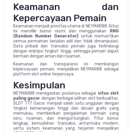
Keamanan dan
Kepercayaan Pemain
Keamanan menjadi prioritas utama di NEYMAR88. Situs
ini memiliki lisensi resmi dan menggunakan
RNG
(Random Number Generator)
untuk memastikan
semua permainan berjalan adil dan tidak dimanipulasi.
Data pribadi dan transaksi pemain juga terlindungi
dengan enkripsi tingkat tinggi, sehingga pemain dapat
bermain dengan aman dan nyaman.
Keamanan dan transparansi ini membangun
kepercayaan pemain, menjadikan NEYMAR88 sebagai
platform slot online terpercaya.
Kesimpulan
NEYMAR88 menegaskan posisinya sebagai
situs slot
paling gacor
dengan berbagai pilihan slot berkualitas.
SLOT 777 Gacor menjadi salah satu unggulan dengan
tingkat kemenangan tinggi dan desain grafis yang
memukau, memberikan pengalaman bermain yang
seru, nyaman, dan menguntungkan. Fitur bonus
lengkap, kemudahan transaksi, antarmuka modern,
serta sistem keamanan yang terjamin menjadikan