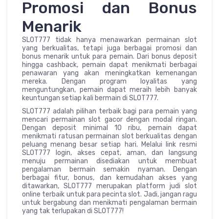
Promosi dan Bonus
Menarik
SLOT777 tidak hanya menawarkan permainan slot
yang berkualitas, tetapi juga berbagai promosi dan
bonus menarik untuk para pemain. Dari bonus deposit
hingga cashback, pemain dapat menikmati berbagai
penawaran yang akan meningkatkan kemenangan
mereka. Dengan program loyalitas yang
menguntungkan, pemain dapat meraih lebih banyak
keuntungan setiap kali bermain di SLOT777.
SLOT777 adalah pilihan terbaik bagi para pemain yang
mencari permainan slot gacor dengan modal ringan.
Dengan deposit minimal 10 ribu, pemain dapat
menikmati ratusan permainan slot berkualitas dengan
peluang menang besar setiap hari. Melalui link resmi
SLOT777 login, akses cepat, aman, dan langsung
menuju permainan disediakan untuk membuat
pengalaman bermain semakin nyaman. Dengan
berbagai fitur, bonus, dan kemudahan akses yang
ditawarkan, SLOT777 merupakan platform judi slot
online terbaik untuk para pecinta slot. Jadi, jangan ragu
untuk bergabung dan menikmati pengalaman bermain
yang tak terlupakan di SLOT777!