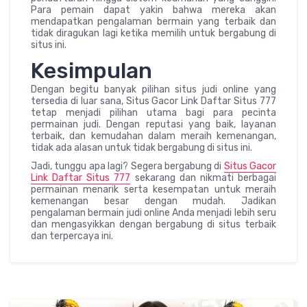
Para pemain dapat yakin bahwa mereka akan
mendapatkan pengalaman bermain yang terbaik dan
tidak diragukan lagi ketika memilih untuk bergabung di
situs ini.
Kesimpulan
Dengan begitu banyak pilihan situs judi online yang
tersedia di luar sana, Situs Gacor Link Daftar Situs 777
tetap menjadi pilihan utama bagi para pecinta
permainan judi. Dengan reputasi yang baik, layanan
terbaik, dan kemudahan dalam meraih kemenangan,
tidak ada alasan untuk tidak bergabung di situs ini.
Jadi, tunggu apa lagi? Segera bergabung di
Situs Gacor
Link Daftar Situs 777
sekarang dan nikmati berbagai
permainan menarik serta kesempatan untuk meraih
kemenangan besar dengan mudah. Jadikan
pengalaman bermain judi online Anda menjadi lebih seru
dan mengasyikkan dengan bergabung di situs terbaik
dan terpercaya ini.